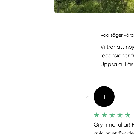
Vad säger våra
Vi tror att n
recensioner 
Uppsala. Läs 
T
Grymma killar! 
avloppet fixade