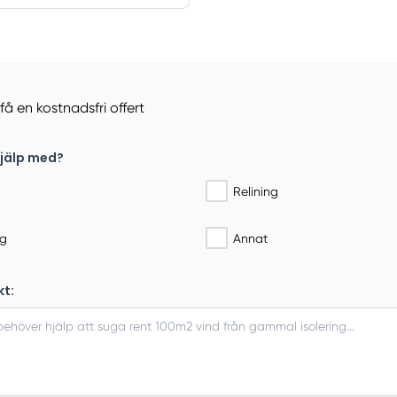
 få en kostnadsfri offert
jälp med?
Relining
ng
Annat
kt: