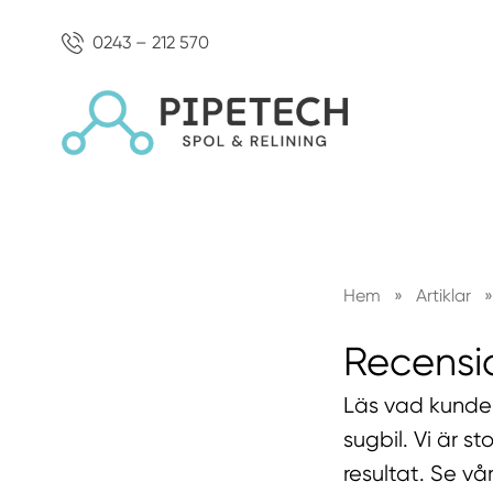
0243 – 212 570
Hem
»
Artiklar
»
Recensi
Läs vad kunder
sugbil. Vi är s
resultat. Se v