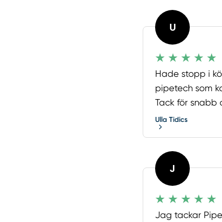
U
Hade stopp i kö
pipetech som k
Tack för snabb 
Ulla Tidics
J
Jag tackar Pipe