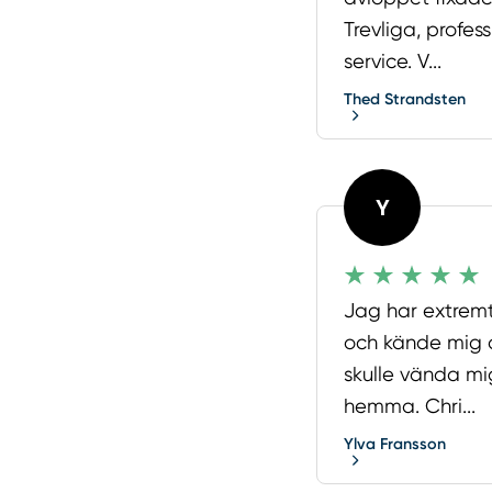
Trevliga, profes
service. V...
Thed Strandsten
Y
Jag har extremt
och kände mig o
skulle vända mi
hemma. Chri...
Ylva Fransson