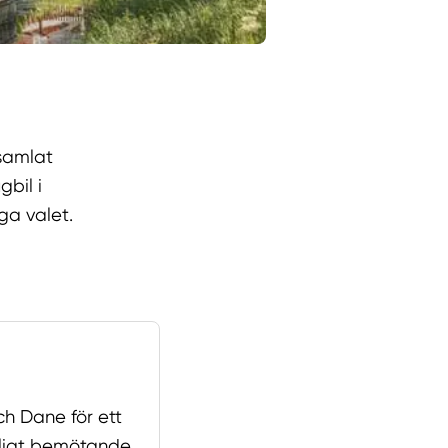
 samlat
bil i
ga valet.
ch Dane för ett
evligt bemötande