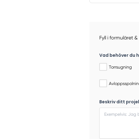
Fyll i formuläret &
Vad behöver du h
Torrsugning
Avloppsspolni
Beskriv ditt proje