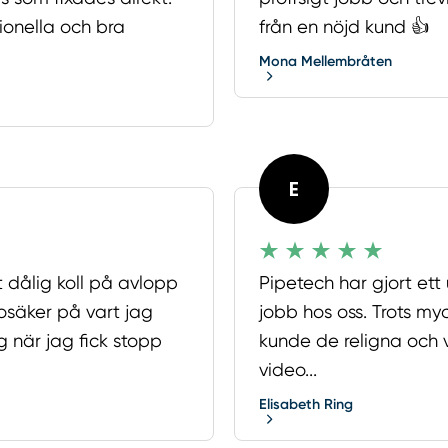
sionella och bra
från en nöjd kund 👍
Mona Mellembråten
E
 dålig koll på avlopp
Pipetech har gjort ett
säker på vart jag
jobb hos oss. Trots myc
g när jag fick stopp
kunde de religna och 
video...
Elisabeth Ring