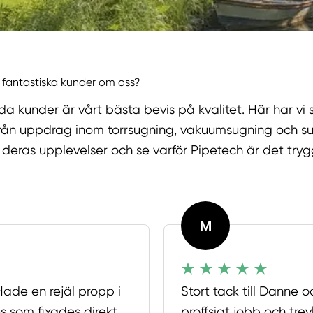
 fantastiska kunder om oss?
öjda kunder är vårt bästa bevis på kvalitet. Här har vi
från uppdrag inom torrsugning, vakuumsugning och sug
deras upplevelser och se varför Pipetech är det tryg
M
Hade en rejäl propp i
Stort tack till Danne o
s som fixades direkt.
proffsigt jobb och tr